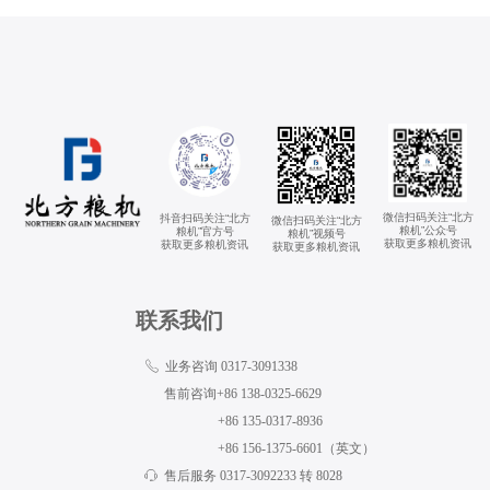
微信扫码关注“北方
抖音扫码关注“北方
微信扫码关注“北方
粮机”公众号
粮机”官方号
粮机”视频号
获取更多粮机资讯
获取更多粮机资讯
获取更多粮机资讯
联系我们
ꂅ
业务咨询 0317-3091338
售前咨询+86 138-0325-6629
+86 135-0317-8936
+86 156-1375-6601（英文）
ꁱ
售后服务 0317-3092233 转 8028