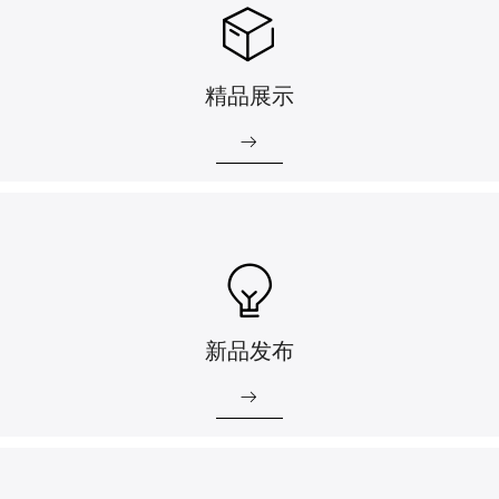
ꁦ
精品展示
ꁹ
ꁙ
新品发布
ꁹ