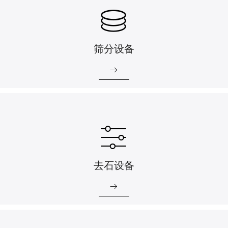
ꀹ
筛分设备
ꁹ
ꀒ
去石设备
ꁹ