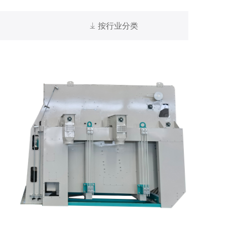
ꄈ
按行业分类