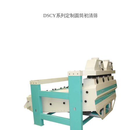
DSCY系列定制圆筒初清筛