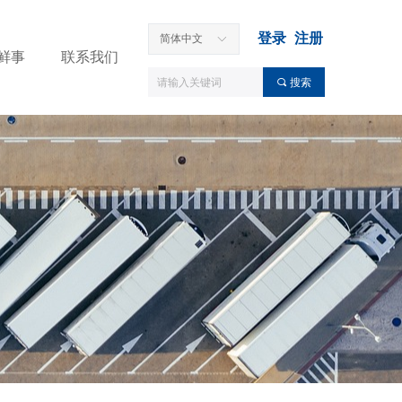
登录
注册
简体中文
ꀅ
鲜事
联系我们
끠
搜索