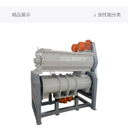
精品展示
ꄈ
按性能分类